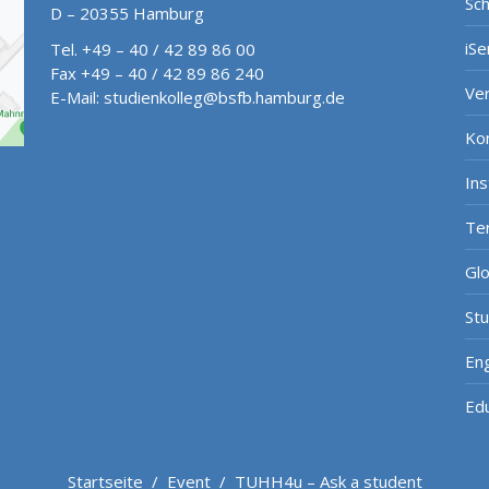
Sch
D – 20355 Hamburg
iSe
Tel. +49 – 40 / 42 89 86 00
Fax +49 – 40 / 42 89 86 240
Ve
E-Mail:
studienkolleg@bsfb.hamburg.de
Ko
In
Te
Gl
St
Eng
Ed
Startseite
/
Event
/
TUHH4u – Ask a student