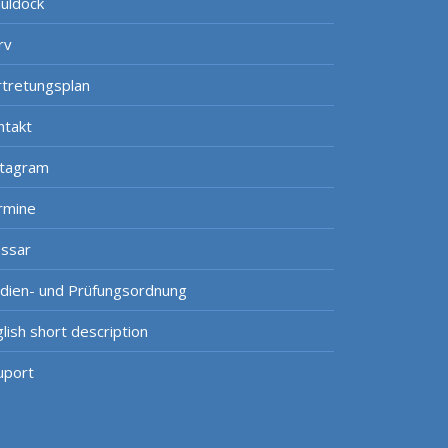
uldock
rv
rtretungsplan
ntakt
stagram
rmine
ossar
udien- und Prüfungsordnung
lish short description
uport