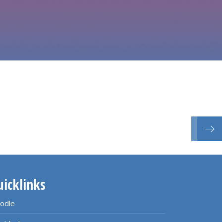
Lange
uicklinks
odle