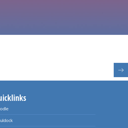
uicklinks
odle
uldock