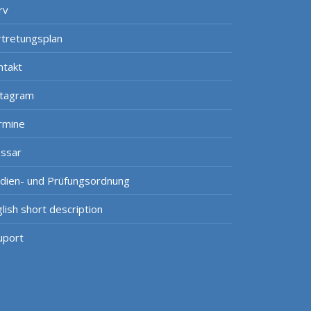
rv
rtretungsplan
ntakt
stagram
rmine
ossar
udien- und Prüfungsordnung
lish short description
uport