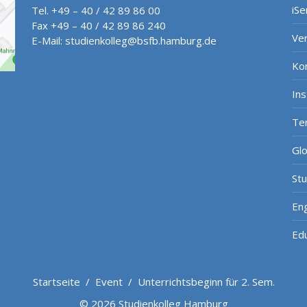
iSe
Tel. +49 – 40 / 42 89 86 00
Fax +49 – 40 / 42 89 86 240
Ve
E-Mail:
studienkolleg@bsfb.hamburg.de
Ko
In
Te
Gl
St
Eng
Ed
Startseite
/
Event
/
Unterrichtsbeginn für 2. Sem.
© 2026 Studienkolleg Hamburg