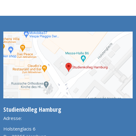
Studienkolleg Hamburg
Adresse:
Holstenglacis 6