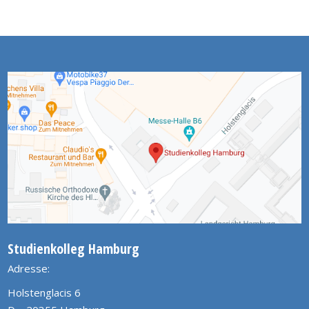
Studienkolleg Hamburg
Adresse:
Holstenglacis 6