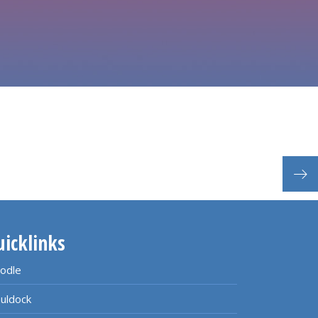
Inte
uicklinks
odle
uldock