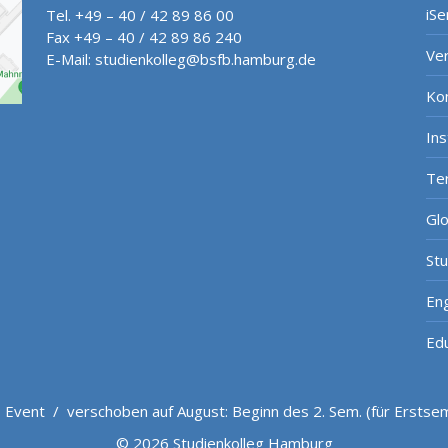
iSe
Tel. +49 – 40 / 42 89 86 00
Fax +49 – 40 / 42 89 86 240
Ve
E-Mail:
studienkolleg@bsfb.hamburg.de
Ko
In
Te
Gl
St
Eng
Ed
/
Event
/
verschoben auf August: Beginn des 2. Sem. (für Erstse
© 2026 Studienkolleg Hamburg