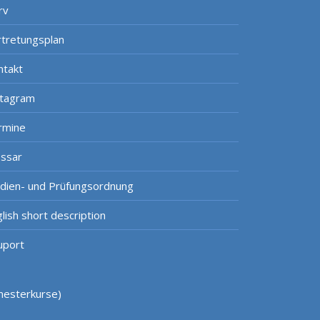
rv
rtretungsplan
ntakt
stagram
rmine
ossar
udien- und Prüfungsordnung
lish short description
uport
mesterkurse)