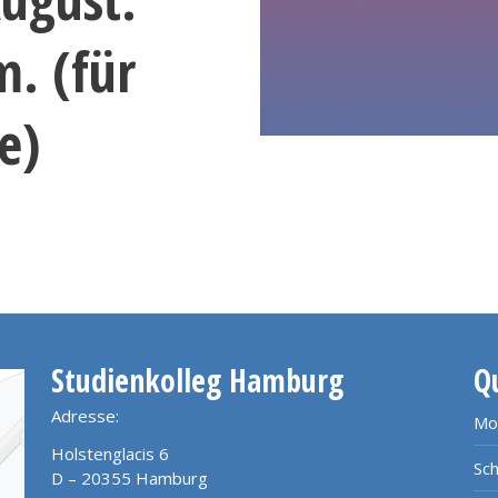
m. (für
e)
Studienkolleg Hamburg
Q
Adresse:
Mo
Holstenglacis 6
Sch
D – 20355 Hamburg