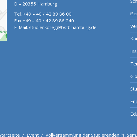
Sch
D – 20355 Hamburg
iSe
Tel. +49 – 40 / 42 89 86 00
Fax +49 – 40 / 42 89 86 240
Ve
E-Mail:
studienkolleg@bsfb.hamburg.de
Ko
In
Te
Gl
St
Eng
Ed
Startseite
/
Event
/
Vollversammlung der Studierenden (1. Sem.