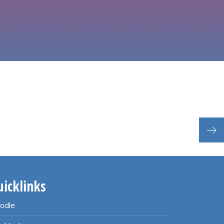
uicklinks
odle