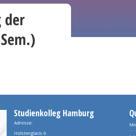
 der
 Sem.)
Studienkolleg Hamburg
Q
Adresse:
Mo
Holstenglacis 6