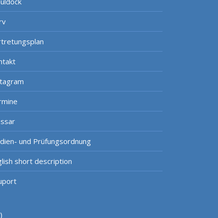
uldock
rv
rtretungsplan
ntakt
stagram
rmine
ossar
udien- und Prüfungsordnung
lish short description
uport
)