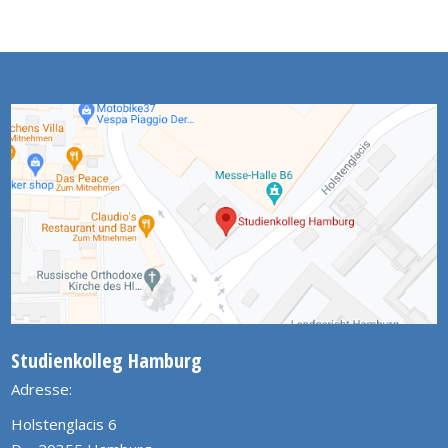
Studienkolleg Hamburg
Adresse:
Holstenglacis 6