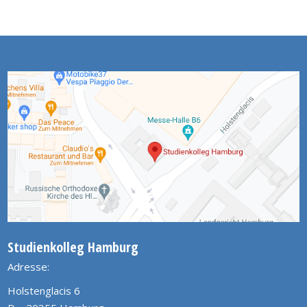
Studienkolleg Hamburg
Adresse:
Holstenglacis 6