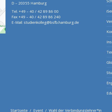
Sch
D – 20355 Hamburg
iSe
Tel. +49 – 40 / 42 89 86 00
Fax +49 – 40 / 42 89 86 240
Ve
E-Mail:
studienkolleg@bsfb.hamburg.de
Ko
In
Te
Gl
St
Eng
Ed
Startseite
/
Event
/
Wahl der Verbindungslehrer*in