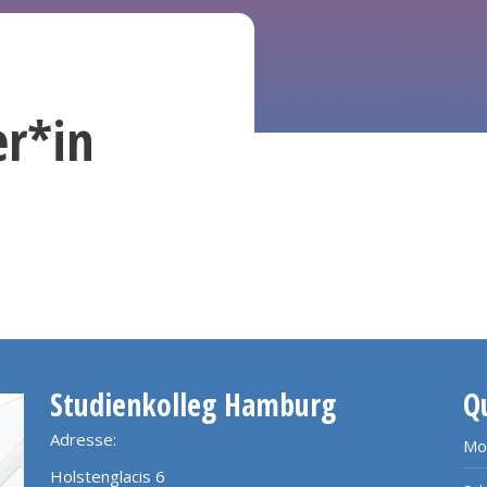
er*in
Studienkolleg Hamburg
Q
Adresse:
Mo
Holstenglacis 6