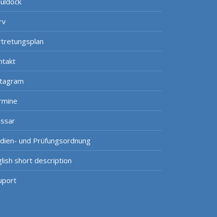
uldock
rv
rtretungsplan
ntakt
stagram
rmine
ossar
udien- und Prüfungsordnung
lish short description
uport