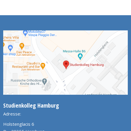
Studienkolleg Hamburg
Adresse:
Holstenglacis 6