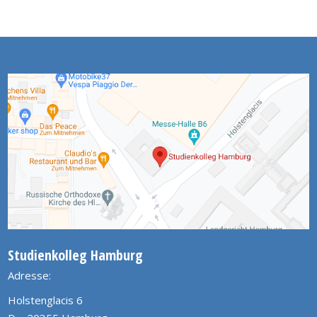
Studienkolleg Hamburg
Adresse:
Holstenglacis 6