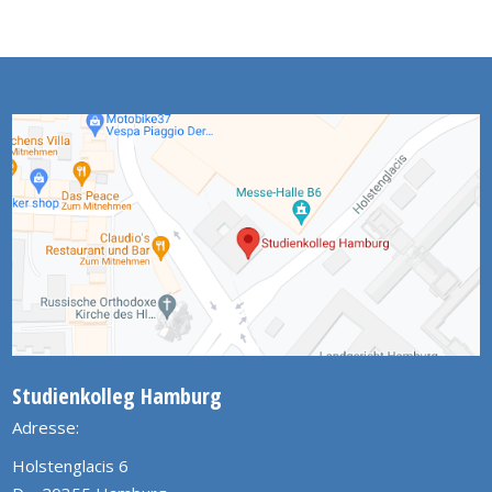
Studienkolleg Hamburg
Adresse:
Holstenglacis 6