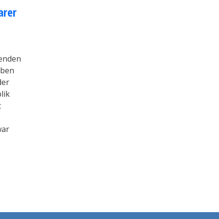
­rer
renden
aben
der
lik
t
war