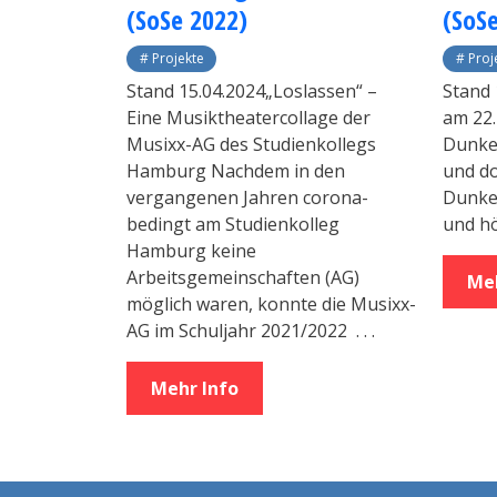
(SoSe 2022)
(SoS
Projekte
Proj
Stand 15.04.2024„Loslassen“ –
Stand 
Eine Musiktheatercollage der
am 22.
Musixx-AG des Studienkollegs
Dunkel
Hamburg Nachdem in den
und do
vergangenen Jahren corona-
Dunkel
bedingt am Studienkolleg
und h
Hamburg keine
Arbeitsgemeinschaften (AG)
Meh
möglich waren, konnte die Musixx-
AG im Schuljahr 2021/2022
. . .
Mehr Info