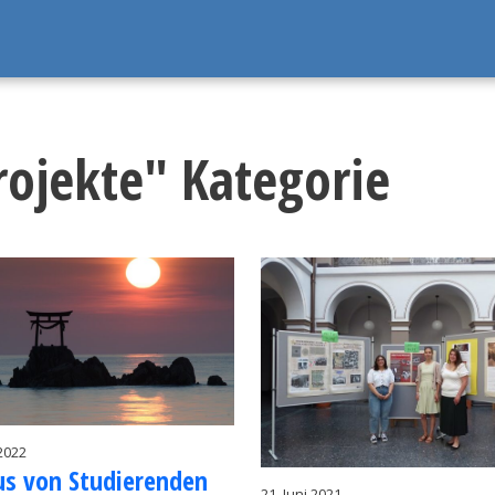
rojekte" Kategorie
 2022
us von Stu­die­ren­den
21. Juni 2021