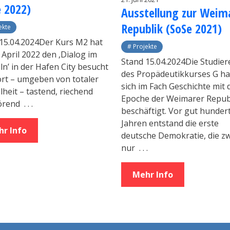
e 2022)
Aus­stel­lung zur Wei­ma
Re­pu­blik (SoSe 2021)
ekte
15.04.2024Der Kurs M2 hat
Projekte
 April 2022 den ‚Dialog im
Stand 15.04.2024Die Studie
n’ in der Hafen City besucht
des Propädeutikkurses G h
rt – umgeben von totaler
sich im Fach Geschichte mit 
heit – tastend, riechend
Epoche der Weimarer Repub
örend
. . .
beschäftigt. Vor gut hunder
Jahren entstand die erste
r Info
deutsche Demokratie, die z
nur
. . .
Mehr Info