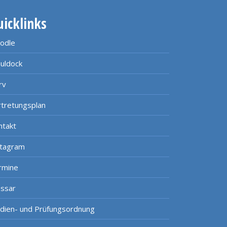
uicklinks
odle
uldock
rv
rtretungsplan
ntakt
stagram
rmine
ossar
udien- und Prüfungsordnung