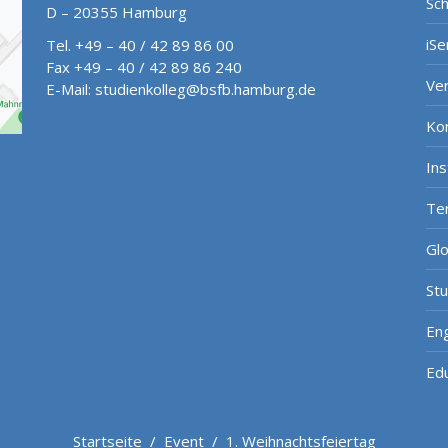
Sch
D – 20355 Hamburg
iSe
Tel. +49 – 40 / 42 89 86 00
Fax +49 – 40 / 42 89 86 240
Ve
E-Mail:
studienkolleg@bsfb.hamburg.de
Ko
In
Te
Gl
St
Eng
Ed
Startseite
/
Event
/
1. Weihnachtsfeiertag