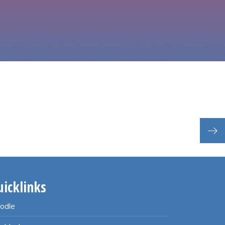
Tag 
uicklinks
odle