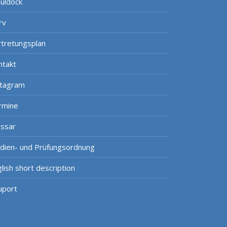
uldock
rv
rtretungsplan
ntakt
stagram
rmine
ossar
udien- und Prüfungsordnung
lish short description
uport