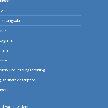
uldock
rv
rtretungsplan
ntakt
stagram
rmine
ossar
udien- und Prüfungsordnung
lish short description
uport
 und Vorsitzendem