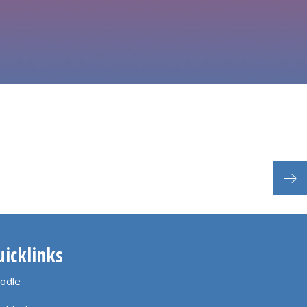
uicklinks
odle