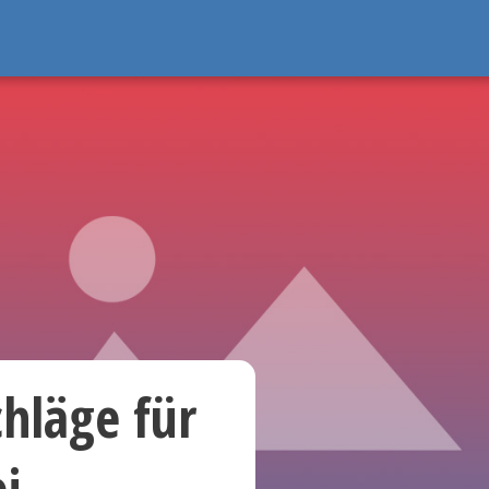
hläge für
i