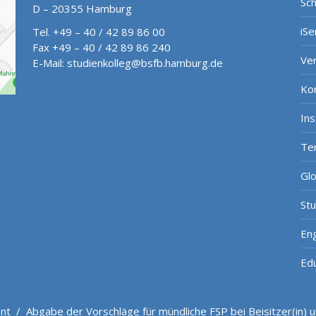
Sch
D – 20355 Hamburg
iSe
Tel. +49 – 40 / 42 89 86 00
Fax +49 – 40 / 42 89 86 240
Ve
E-Mail:
studienkolleg@bsfb.hamburg.de
Ko
In
Te
Gl
St
Eng
Ed
nt
/
Abgabe der Vorschläge für mündliche FSP bei Beisitzer(in)