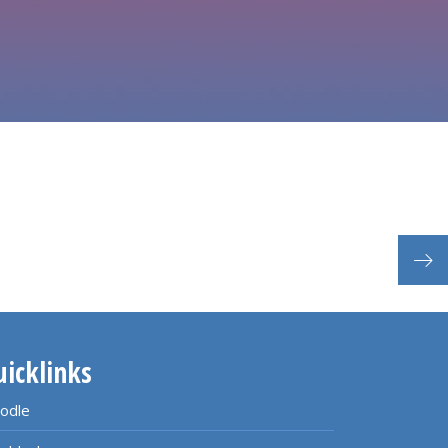
uicklinks
odle