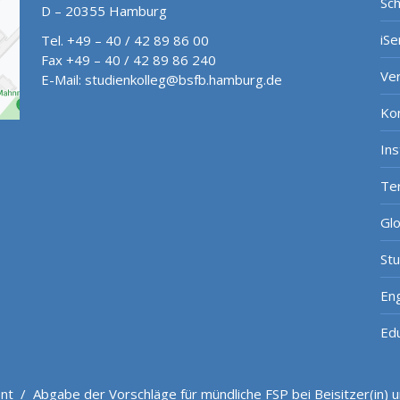
Sch
D – 20355 Hamburg
iSe
Tel. +49 – 40 / 42 89 86 00
Fax +49 – 40 / 42 89 86 240
Ve
E-Mail:
studienkolleg@bsfb.hamburg.de
Ko
In
Te
Gl
St
Eng
Ed
nt
/
Abgabe der Vorschläge für mündliche FSP bei Beisitzer(in)