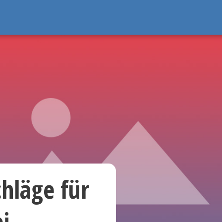
hläge für
i