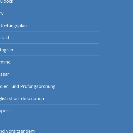
uldock
rv
rtretungsplan
ntakt
stagram
rmine
ossar
udien- und Prüfungsordnung
lish short description
uport
 und Vorsitzendem