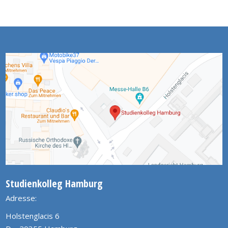
Studienkolleg Hamburg
Adresse:
Holstenglacis 6