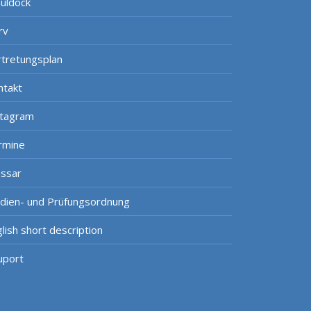
uldock
rv
rtretungsplan
ntakt
stagram
rmine
ossar
udien- und Prüfungsordnung
lish short description
uport