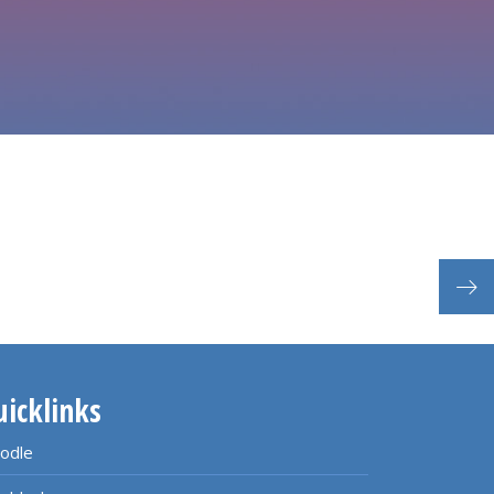
uicklinks
odle