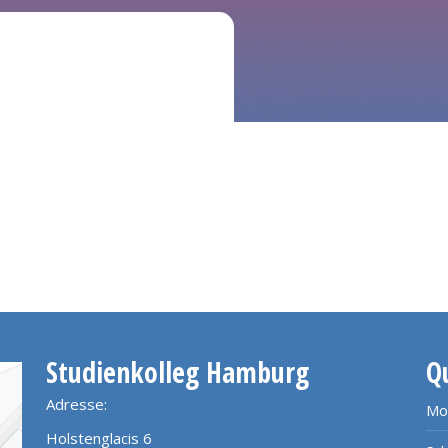
Studienkolleg Hamburg
Q
Adresse:
Mo
Holstenglacis 6