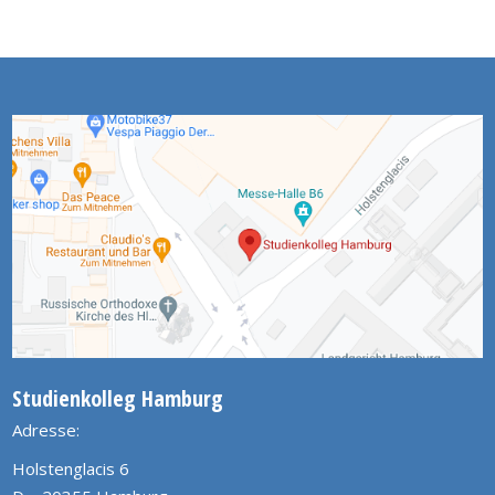
Studienkolleg Hamburg
Adresse:
Holstenglacis 6