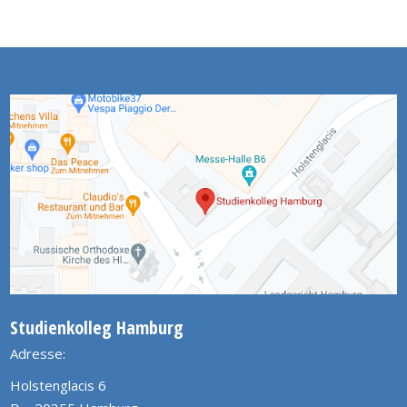
Studienkolleg Hamburg
Adresse:
Holstenglacis 6