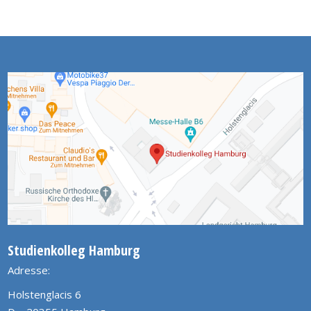
Studienkolleg Hamburg
Adresse:
Holstenglacis 6