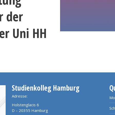
r der
der Uni HH
Studienkolleg Hamburg
Q
Adresse:
Mo
Holstenglacis 6
Sch
D – 20355 Hamburg