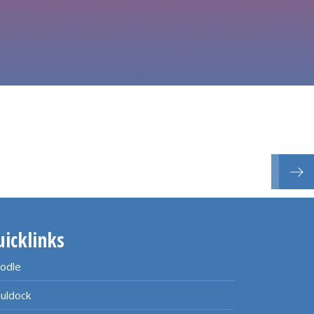
uicklinks
odle
uldock