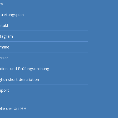
rv
rtretungsplan
ntakt
stagram
rmine
ossar
udien- und Prüfungsordnung
lish short description
uport
lle der Uni HH