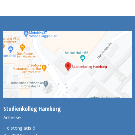
Studienkolleg Hamburg
Adresse:
Holstenglacis 6