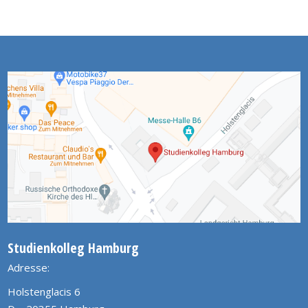
Studienkolleg Hamburg
Adresse:
Holstenglacis 6