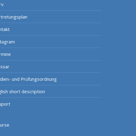
rv
rtretungsplan
ntakt
stagram
rmine
ossar
udien- und Prüfungsordnung
lish short description
uport
kurse