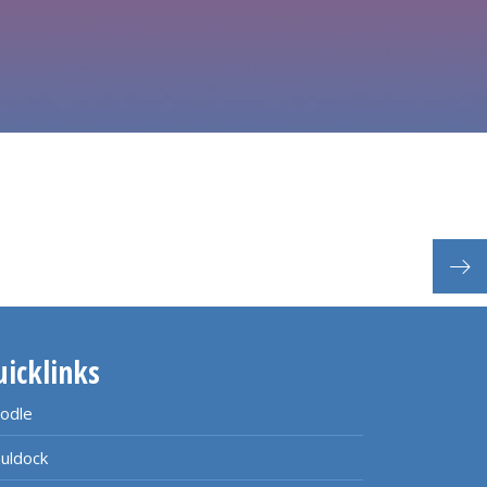
Vera
uicklinks
odle
uldock