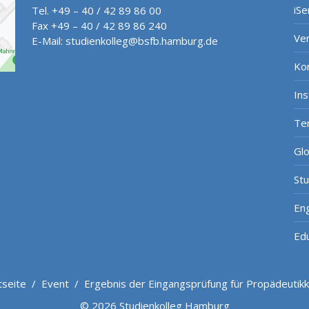
iSe
Tel. +49 – 40 / 42 89 86 00
Fax +49 – 40 / 42 89 86 240
Ve
E-Mail:
studienkolleg@bsfb.hamburg.de
Ko
In
Te
Gl
St
Eng
Ed
tseite
/
Event
/
Ergebnis der Eingangsprüfung für Propädeutik
© 2026 Studienkolleg Hamburg