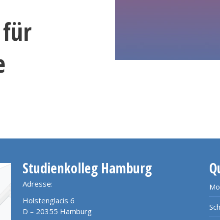
 für
e
Studienkolleg Hamburg
Q
Adresse:
Mo
Holstenglacis 6
Sch
D – 20355 Hamburg