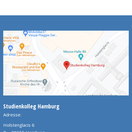
Studienkolleg Hamburg
Adresse:
Holstenglacis 6