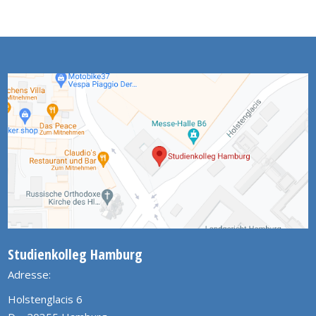
Studienkolleg Hamburg
Adresse:
Holstenglacis 6