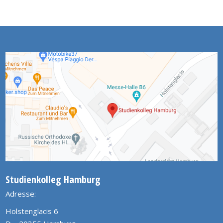
Studienkolleg Hamburg
Adresse:
Holstenglacis 6