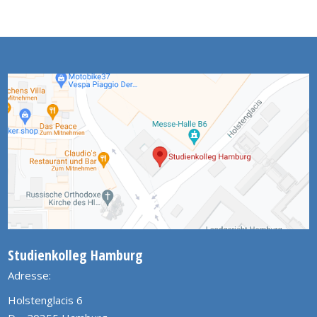
Studienkolleg Hamburg
Adresse:
Holstenglacis 6