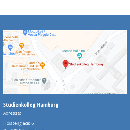
Studienkolleg Hamburg
Adresse:
Holstenglacis 6