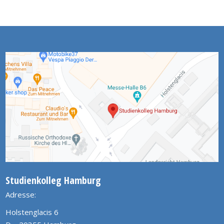
Studienkolleg Hamburg
Adresse:
Holstenglacis 6