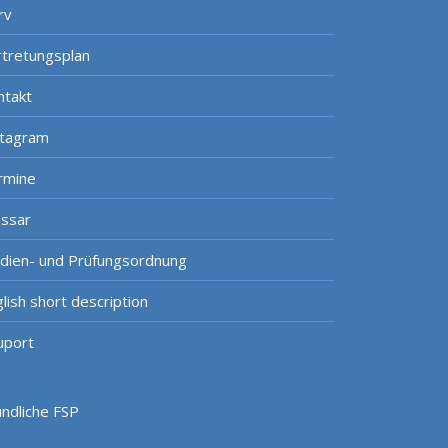
rv
rtretungsplan
ntakt
stagram
rmine
ossar
udien- und Prüfungsordnung
lish short description
uport
ündliche FSP