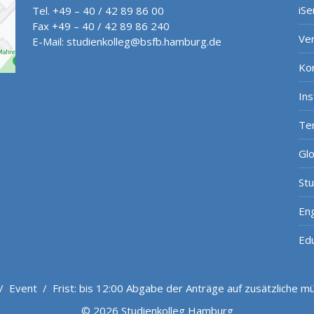
iSe
Tel. +49 – 40 / 42 89 86 00
Fax +49 – 40 / 42 89 86 240
Ve
E-Mail:
studienkolleg@bsfb.hamburg.de
Ko
In
Te
Gl
St
Eng
Ed
/
Event
/
Frist: bis 12:00 Abgabe der Anträge auf zusätzliche m
© 2026 Studienkolleg Hamburg