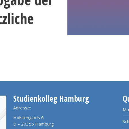
zliche
Studienkolleg Hamburg
Q
Adresse:
Mo
Holstenglacis 6
Sch
D – 20355 Hamburg