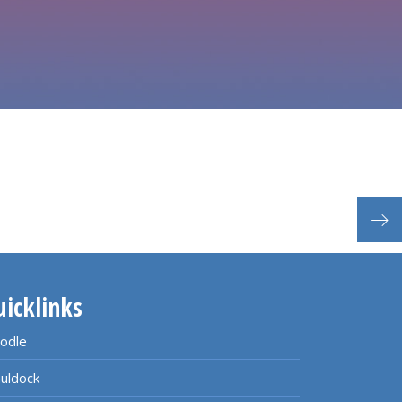
Beg
uicklinks
odle
uldock