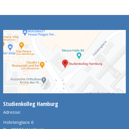
Studienkolleg Hamburg
Adresse:
Holstenglacis 6