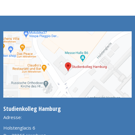
Studienkolleg Hamburg
Adresse:
Holstenglacis 6