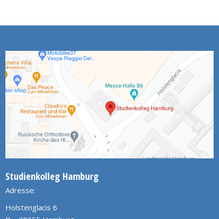
Studienkolleg Hamburg
Adresse:
Holstenglacis 6