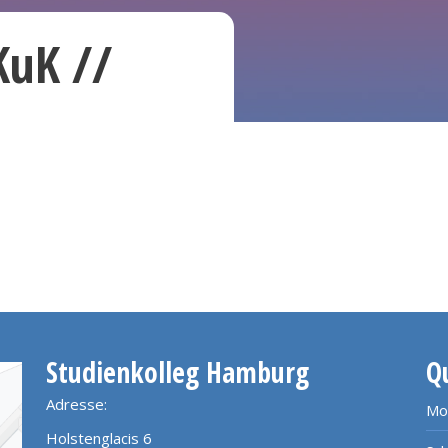
KuK //
Studienkolleg Hamburg
Q
Adresse:
Mo
Holstenglacis 6