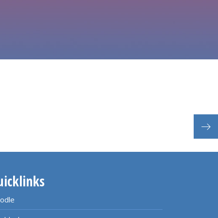
uicklinks
odle