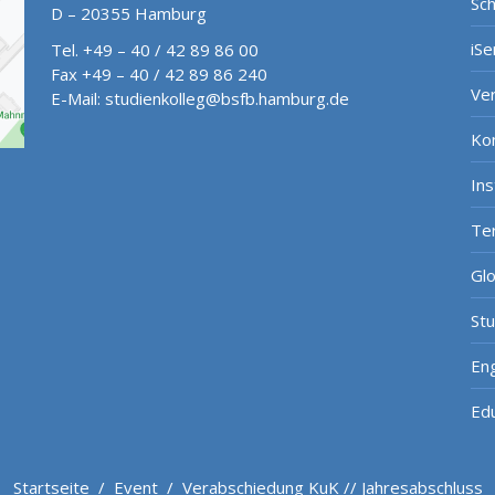
Sch
D – 20355 Hamburg
iSe
Tel. +49 – 40 / 42 89 86 00
Fax +49 – 40 / 42 89 86 240
Ve
E-Mail:
studienkolleg@bsfb.hamburg.de
Ko
In
Te
Gl
St
Eng
Ed
Startseite
/
Event
/
Verabschiedung KuK // Jahresabschluss