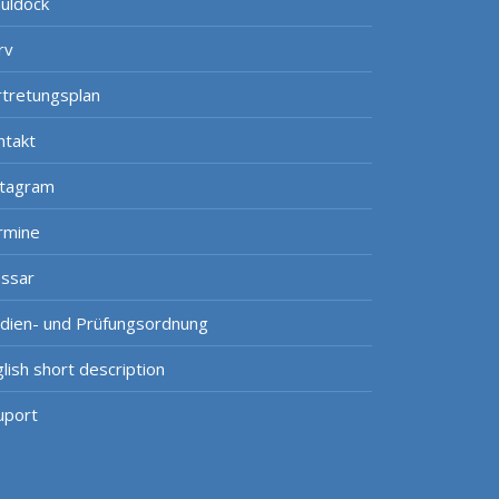
uldock
rv
rtretungsplan
ntakt
stagram
rmine
ossar
udien- und Prüfungsordnung
lish short description
uport