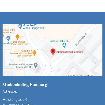
Studienkolleg Hamburg
Adresse:
Holstenglacis 6