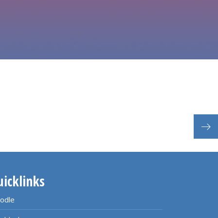
uicklinks
odle