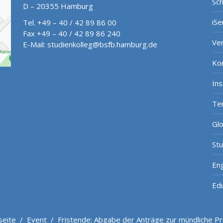
Sch
D – 20355 Hamburg
iSe
Tel. +49 – 40 / 42 89 86 00
Fax +49 – 40 / 42 89 86 240
Ve
E-Mail:
studienkolleg@bsfb.hamburg.de
Ko
In
Te
Gl
St
Eng
Ed
seite
/
Event
/
Fristende: Abgabe der Anträge zur mündliche P