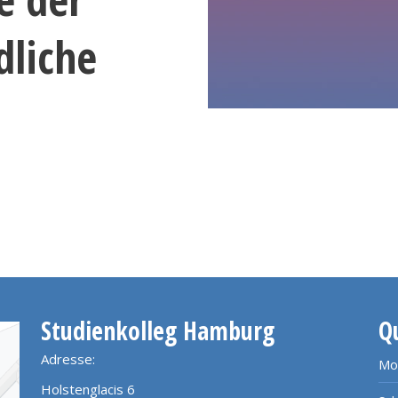
dliche
Studienkolleg Hamburg
Q
Adresse:
Mo
Holstenglacis 6