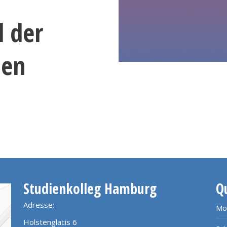
l der
nen
Studienkolleg Hamburg
Q
Adresse:
Mo
Holstenglacis 6