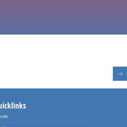
uicklinks
odle