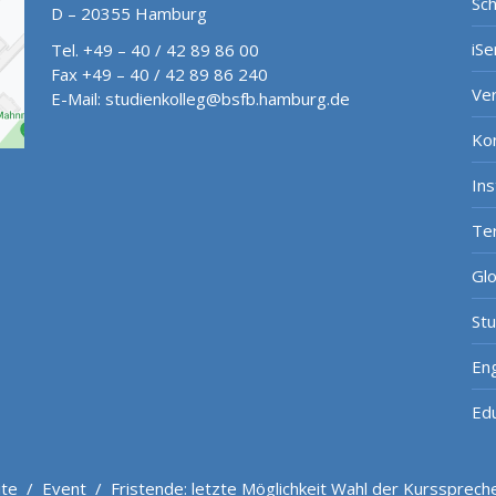
Sch
D – 20355 Hamburg
iSe
Tel. +49 – 40 / 42 89 86 00
Fax +49 – 40 / 42 89 86 240
Ve
E-Mail:
studienkolleg@bsfb.hamburg.de
Ko
In
Te
Gl
St
Eng
Ed
ite
/
Event
/
Fristende: letzte Möglichkeit Wahl der Kurssprech