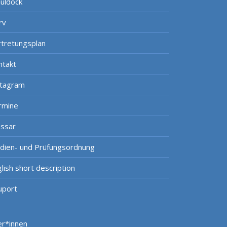
uldock
rv
rtretungsplan
ntakt
stagram
rmine
ossar
udien- und Prüfungsordnung
lish short description
uport
er*innen