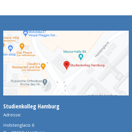
Studienkolleg Hamburg
Adresse:
Holstenglacis 6