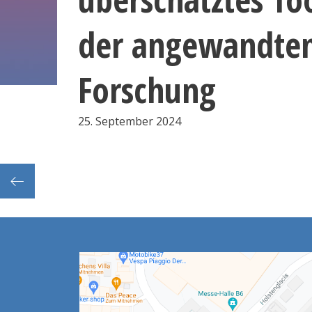
der angewandte
Forschung
25. September 2024
Reingeforscht! – das HAW Hamburg Pub-Quiz in der Bücherhalle Bergedorf