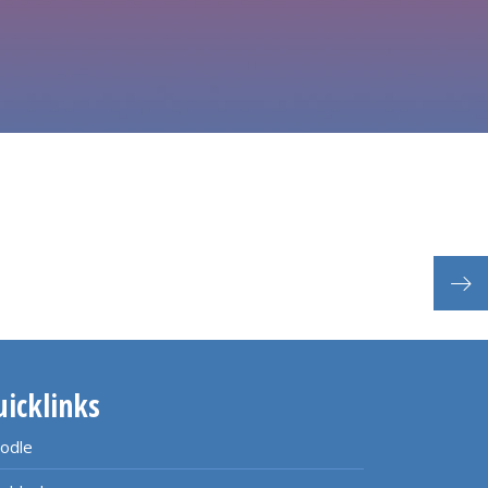
uicklinks
odle