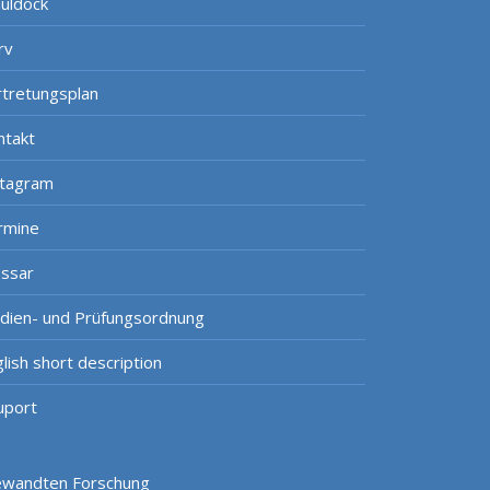
uldock
rv
rtretungsplan
ntakt
stagram
rmine
ossar
udien- und Prüfungsordnung
lish short description
uport
gewandten Forschung