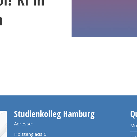
n
Studienkolleg Hamburg
Q
Adresse:
Mo
Holstenglacis 6