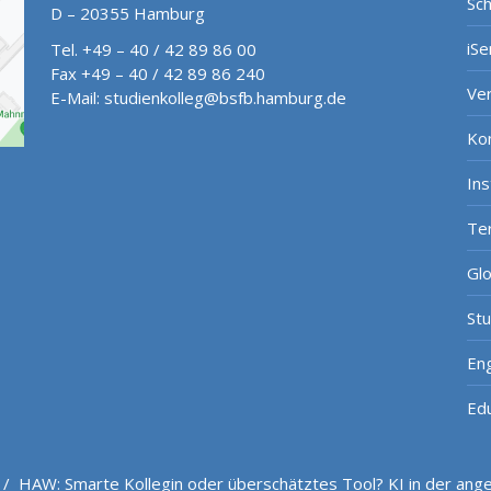
Sch
D – 20355 Hamburg
iSe
Tel. +49 – 40 / 42 89 86 00
Fax +49 – 40 / 42 89 86 240
Ve
E-Mail:
studienkolleg@bsfb.hamburg.de
Ko
In
Te
Gl
St
Eng
Ed
/
HAW: Smarte Kollegin oder überschätztes Tool? KI in der an