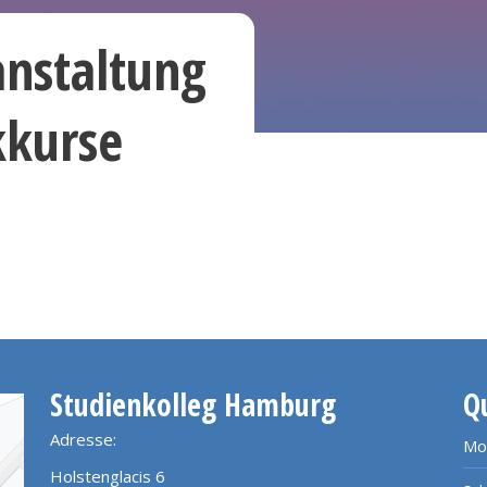
anstaltung
kkurse
Studienkolleg Hamburg
Q
Adresse:
Mo
Holstenglacis 6