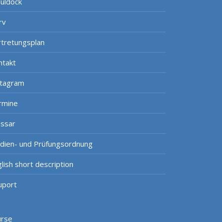
uldock
rv
rtretungsplan
ntakt
stagram
rmine
ossar
udien- und Prüfungsordnung
lish short description
uport
urse