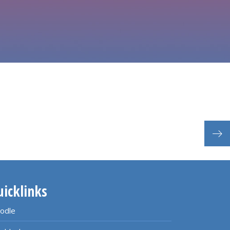
schr
uicklinks
odle