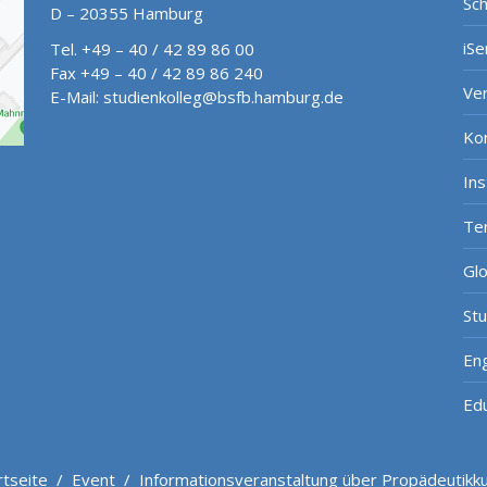
Sch
D – 20355 Hamburg
iSe
Tel. +49 – 40 / 42 89 86 00
Fax +49 – 40 / 42 89 86 240
Ve
E-Mail:
studienkolleg@bsfb.hamburg.de
Ko
In
Te
Gl
St
Eng
Ed
rtseite
/
Event
/
Informationsveranstaltung über Propädeutikk