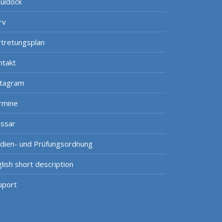
uldock
rv
rtretungsplan
ntakt
stagram
rmine
ossar
udien- und Prüfungsordnung
lish short description
uport