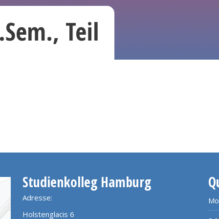
.Sem., Teil
Studienkolleg Hamburg
Q
Adresse:
Mo
Holstenglacis 6