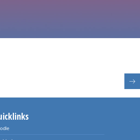
münd
uicklinks
odle