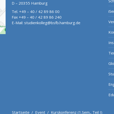
Sch
D – 20355 Hamburg
iSe
Tel. +49 – 40 / 42 89 86 00
Fax +49 – 40 / 42 89 86 240
Ve
E-Mail:
studienkolleg@bsfb.hamburg.de
Ko
In
Te
Gl
St
Eng
Ed
Startseite
/
Event
/
Kurskonferenz (1.Sem., Teil I)