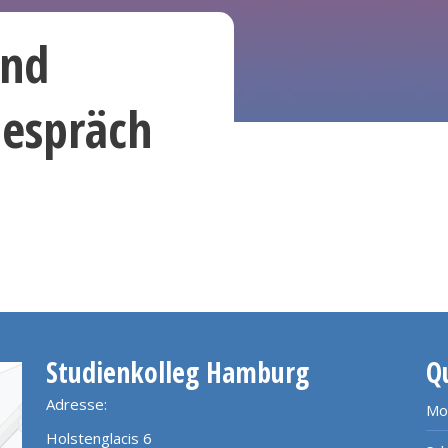
und
Gespräch
Studienkolleg Hamburg
Q
Adresse:
Mo
Holstenglacis 6