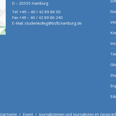
Sch
D – 20355 Hamburg
iSe
Tel. +49 – 40 / 42 89 86 00
Fax +49 – 40 / 42 89 86 240
Ve
E-Mail:
studienkolleg@bsfb.hamburg.de
Ko
In
Te
Gl
St
Eng
Ed
Startseite
/
Event
/
Journalistinnen und Journalisten im Gespräc