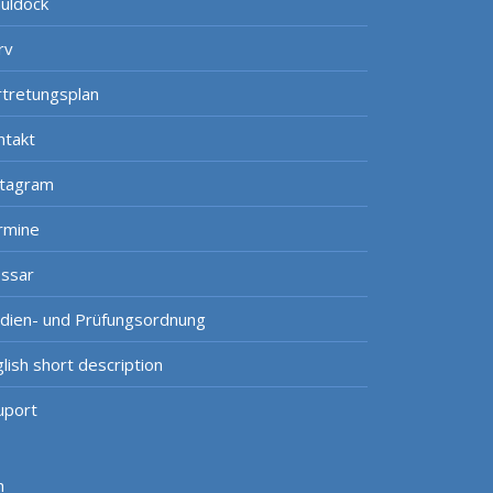
uldock
rv
rtretungsplan
ntakt
stagram
rmine
ossar
udien- und Prüfungsordnung
lish short description
uport
h