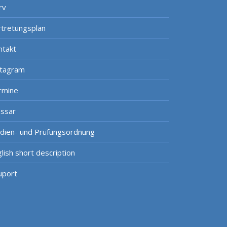
rv
rtretungsplan
ntakt
stagram
rmine
ossar
udien- und Prüfungsordnung
lish short description
uport