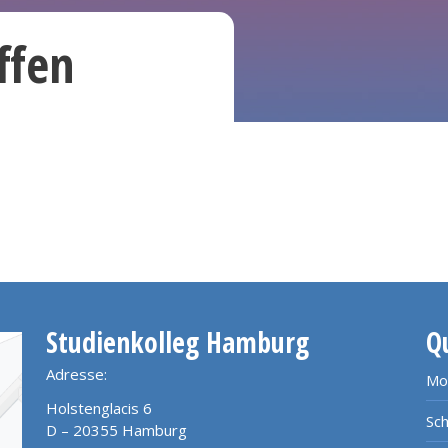
ffen
Studienkolleg Hamburg
Q
Adresse:
Mo
Holstenglacis 6
Sch
D – 20355 Hamburg