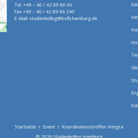
iSe
Tel. +49 – 40 / 42 89 86 00
Fax +49 – 40 / 42 89 86 240
Ve
E-Mail:
studienkolleg@bsfb.hamburg.de
Ko
In
Te
Gl
St
Eng
Ed
Startseite
/
Event
/
Koordinationstreffen Integra
© 2026 Studienkolleg Hamburg