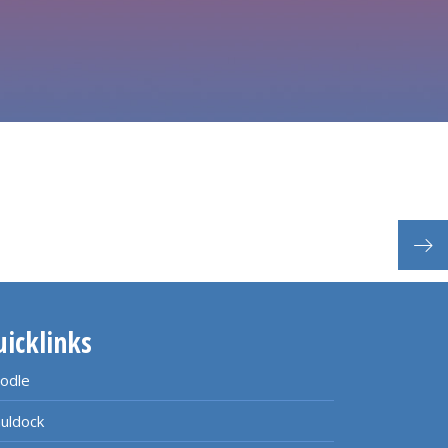
uicklinks
odle
uldock