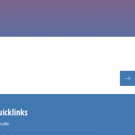
Vera
uicklinks
odle