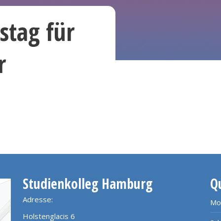
tstag für
r
Studienkolleg Hamburg
Q
Adresse:
Mo
Holstenglacis 6