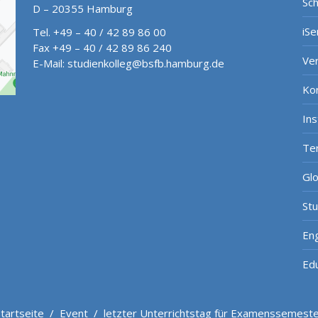
Sch
D – 20355 Hamburg
iSe
Tel. +49 – 40 / 42 89 86 00
Fax +49 – 40 / 42 89 86 240
Ve
E-Mail:
studienkolleg@bsfb.hamburg.de
Ko
In
Te
Gl
St
Eng
Ed
tartseite
/
Event
/
letzter Unterrichtstag für Examenssemest