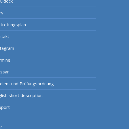
uldock
rv
rtretungsplan
ntakt
stagram
rmine
ossar
udien- und Prüfungsordnung
lish short description
uport
er