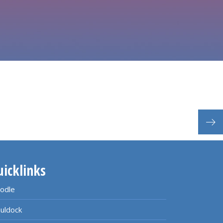
uicklinks
odle
uldock