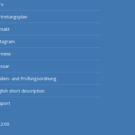
rv
rtretungsplan
ntakt
stagram
rmine
ossar
udien- und Prüfungsordnung
lish short description
uport
12:00