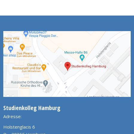
Studienkolleg Hamburg
Adresse:
Holstenglacis 6