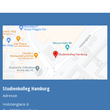
Studienkolleg Hamburg
Adresse:
Holstenglacis 6