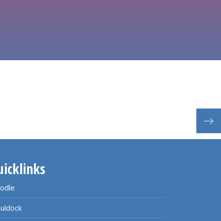
uicklinks
odle
uldock