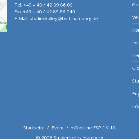
iSe
Tel. +49 – 40 / 42 89 86 00
Fax +49 – 40 / 42 89 86 240
Ve
E-Mail:
studienkolleg@bsfb.hamburg.de
Ko
In
Te
Gl
St
Eng
Ed
Startseite
/
Event
/
mündliche FSP ( KLU)
© 2026 Studienkolleg Hamburg