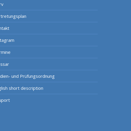
rv
rtretungsplan
ntakt
stagram
rmine
ossar
udien- und Prüfungsordnung
lish short description
uport